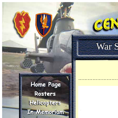
War S
……………………