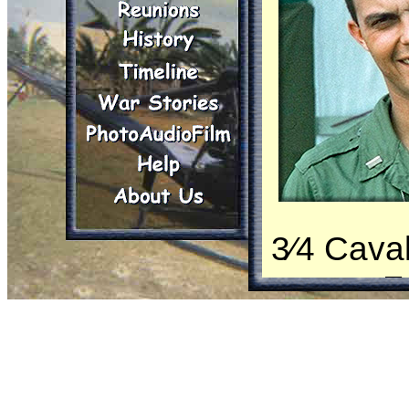
3⁄4 Cava
post at 
175th Av
“
Little B
Vietnam 