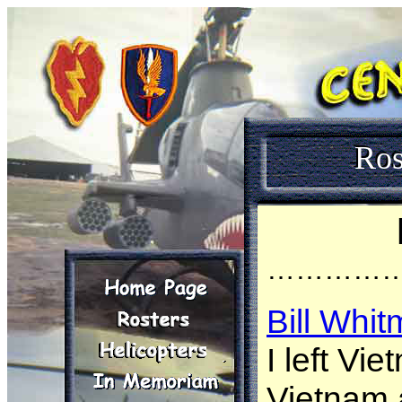
Ros
…………
Bill Whi
I left Vi
Vietnam a